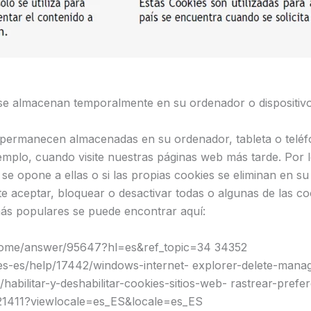
 se almacenan temporalmente en su ordenador o dispositivo
 permanecen almacenadas en su ordenador, tableta o teléfon
plo, cuando visite nuestras páginas web más tarde. Por lo 
 se opone a ellas o si las propias cookies se eliminan en su 
e aceptar, bloquear o desactivar todas o algunas de las coo
ás populares se puede encontrar aquí:
rome/answer/95647?hl=es&ref_topic=34 34352
/es-es/help/17442/windows-internet- explorer-delete-mana
/habilitar-y-deshabilitar-cookies-sitios-web- rastrear-prefe
H21411?viewlocale=es_ES&locale=es_ES